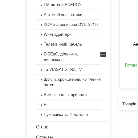
FM антени ENERGY
Автомобільні антени
КОМБО ресивери DVB-S2/Т2
Wi-Fi адаптери
Ан
Телевізійний Кабель
DiSEqC, дільники,
диплексоры
Готово
Та VIASAT XTRA TV
Щогли, кронштейни, кріплення
антен.
Вимірювальні прилади
Р
Нумізмика та Філателія
О нас
Отзывы