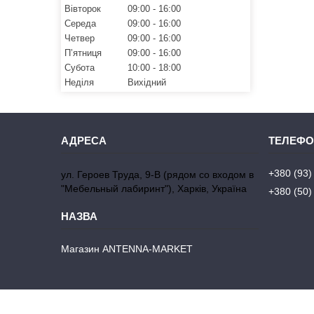
Вівторок
09:00
16:00
Середа
09:00
16:00
Четвер
09:00
16:00
Пʼятниця
09:00
16:00
Субота
10:00
18:00
Неділя
Вихідний
+380 (93)
ул. Героев Труда, 9-В (рядом со входом в
"Мебельный лабиринт"), Харків, Україна
+380 (50)
Магазин ANTENNA-MARKET