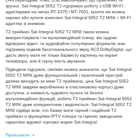
зручно. Sat-Integral 5052 T2 підтримує роботу з USB WI-FI
адаптерами на чипах RT-5370 і MT-7601, купити які можна
окремо або купити комплект Sat-Integral 5052 T2 MINI + WI-FI
адаптер зі знижкою.
Т2 приймач Sat-Integral 5052 T2 MINI також можна
використовувати і як мультимедійний плеєр, він чудово
відтворює відео- та аудіофайли популярних форматів, має
підтримку кодеків багатоканального звуку AC3 DolbyDigital, що
дасть змогу мати не тільки барвисту картинку на екрані
телевізора, але й гарну якість звучання.
Підводячи підсумок, сміливо можна зазначити, що Sat-Integral
5052 T2 MINI дуже функціональний і практичний пристрій
далеко виходить за межі Т2 приймача, ціна Sat-Integral 5052
T2 MINI завдяки виробленню в пластиковому корпусі дуже
доступна, а наявність чудового пульта та безлічі
мультимедійних функцій, робить Т2 приймач Sat-Integral 5052
T2 MINI дуже конкурентним і виділяється. Sat-Integral 5052 T2
MINI підійде всім, хто бажає мати гарний і надійний Т2
приймач із функціями IPTV плеєра та гарною заводською
гарантією відомої торгової марки Sat-Integral.
Приховати