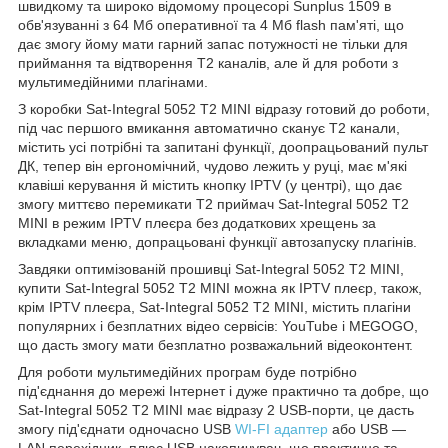
швидкому та широко відомому процесорі Sunplus 1509 в
обв'язуванні з 64 Мб оперативної та 4 Мб flash пам'яті, що
дає змогу йому мати гарний запас потужності не тільки для
приймання та відтворення Т2 каналів, але й для роботи з
мультимедійними плагінами.
З коробки Sat-Integral 5052 T2 MINI відразу готовий до роботи,
під час першого вмикання автоматично сканує Т2 канали,
містить усі потрібні та запитані функції, доопрацьований пульт
ДК, тепер він ергономічний, чудово лежить у руці, має м'які
клавіші керування й містить кнопку IPTV (у центрі), що дає
змогу миттєво перемикати Т2 приймач Sat-Integral 5052 T2
MINI в режим IPTV плеєра без додаткових хрещень за
вкладками меню, допрацьовані функції автозапуску плагінів.
Завдяки оптимізованій прошивці Sat-Integral 5052 T2 MINI,
купити Sat-Integral 5052 T2 MINI можна як IPTV плеєр, також,
крім IPTV плеєра, Sat-Integral 5052 T2 MINI, містить плагіни
популярних і безплатних відео сервісів: YouTube і MEGOGO,
що дасть змогу мати безплатно розважальний відеоконтент.
Для роботи мультимедійних програм буде потрібно
під'єднання до мережі Інтернет і дуже практично та добре, що
Sat-Integral 5052 T2 MINI має відразу 2 USB-порти, це дасть
змогу під'єднати одночасно USB
WI-FI адаптер
або USB —
LAN перехідник, плюс USB накопичувач, що практично та