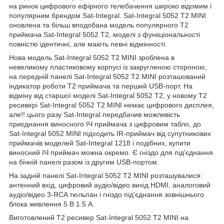
на ринок цифрового ефірного телебачення широко відомим і
популярним брендом Sat-Integral. Sat-Integral 5052 T2 MINI
оновлена та більш вподобана модель популярного Т2
приймача Sat-Integral 5052 T2, моделі з функціональності
повністю ідентичні, але мають певні відмінності.
Нова модель Sat-Integral 5052 T2 MINI зроблена в
невеликому пластиковому корпусі із закругленою стороною,
на передній панелі Sat-Integral 5052 T2 MINI розташований
індикатор роботи Т2 приймача та перший USB-порт. На
відміну від старшої моделі Sat-Integral 5052 T2, у новому Т2
ресивері Sat-Integral 5052 T2 MINI немає цифрового дисплея,
але!! цього разу Sat-Integral передбачив можливість
приєднання виносного ІЧ приймача з цифровим табло, до
Sat-Integral 5052 MINI підходить IR-приймач від супутникових
приймачів моделей Sat-Integral 1218 і подібних, купити
виносний ІЧ приймач можна окремо. Є гніздо для під'єднання
на бічній панелі разом із другим USB-портом.
На задній панелі Sat-Integral 5052 T2 MINI розташувалися:
антенний вхід, цифровий аудіо/відео вихід HDMI, аналоговий
аудіо/відео 3-RCA тюльпан і гніздо під'єднання зовнішнього
блока живлення 5 В 1.5 А.
Виготовлений Т2 ресивер Sat-Integral 5052 T2 MINI на