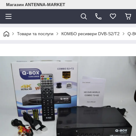
Магазин ANTENNA-MARKET
Товари та послуги
КОМБО ресивери DVB-S2/Т2
Q-B