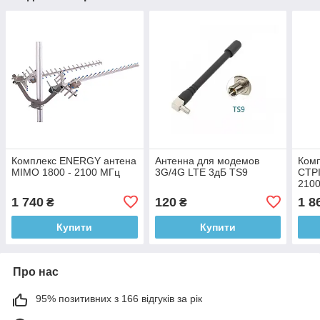
Комплекс ENERGY антена
Антенна для модемов
Комп
MIMO 1800 - 2100 МГц
3G/4G LTE 3дБ TS9
СТР
2100
(2Х1
1 740
120
1 8
₴
₴
TS9 
Купити
Купити
Про нас
95% позитивних з 166 відгуків за рік