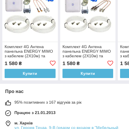
Комплект 4G Антена
Комплект 4G Антена
Комп
панельна ENERGY MIMO
панельна ENERGY MIMO
пан
з кабелем (2Х10м) та
з кабелем (2Х10м) та
з ка
перехiдники SMA — 2 шт.
перехiдники TS9 - 2 шт.
пере
1 580
1 580
1 5
₴
₴
Купити
Купити
Про нас
95% позитивних з 167 відгуків за рік
Працює з 21.01.2013
м. Харків
ул. Героев Труда, 9-В (рядом со входом в "Мебельный