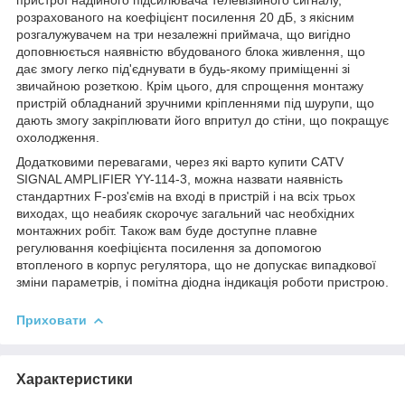
розрахованого на коефіцієнт посилення 20 дБ, з якісним
розгалужувачем на три незалежні приймача, що вигідно
доповнюється наявністю вбудованого блока живлення, що
дає змогу легко під'єднувати в будь-якому приміщенні зі
звичайною розеткою. Крім цього, для спрощення монтажу
пристрій обладнаний зручними кріпленнями під шурупи, що
дають змогу закріплювати його впритул до стіни, що покращує
охолодження.
Додатковими перевагами, через які варто купити CATV
SIGNAL AMPLIFIER YY-114-3, можна назвати наявність
стандартних F-роз'ємів на вході в пристрій і на всіх трьох
виходах, що неабияк скорочує загальний час необхідних
монтажних робіт. Також вам буде доступне плавне
регулювання коефіцієнта посилення за допомогою
втопленого в корпус регулятора, що не допускає випадкової
зміни параметрів, і помітна діодна індикація роботи пристрою.
Приховати
Характеристики