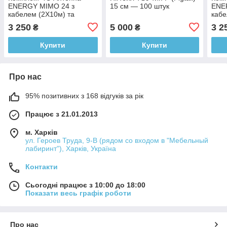
ENERGY MIMO 24 з
15 см — 100 штук
ENE
кабелем (2Х10м) та
кабе
перехiдники CRС9 - 2 шт.
пере
3 250
5 000
3 2
₴
₴
шт.
Купити
Купити
Про нас
95% позитивних з 168 відгуків за рік
Працює з 21.01.2013
м. Харків
ул. Героев Труда, 9-В (рядом со входом в "Мебельный
лабиринт"), Харків, Україна
Контакти
Сьогодні працює з 10:00 до 18:00
Показати весь графік роботи
Про нас