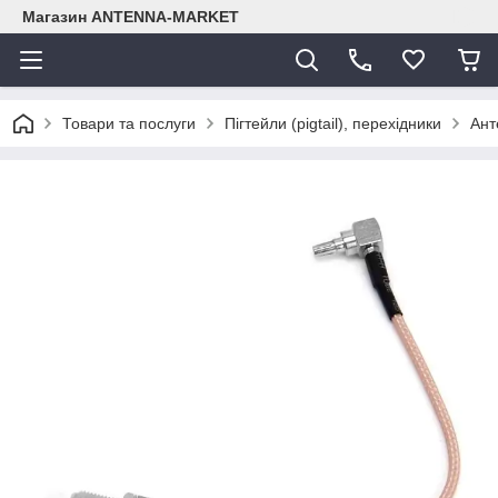
Магазин ANTENNA-MARKET
Товари та послуги
Пігтейли (pigtail), перехідники
Ант