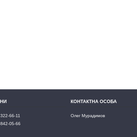
 322-66-11
Олег Мурадимов
 842-05-66