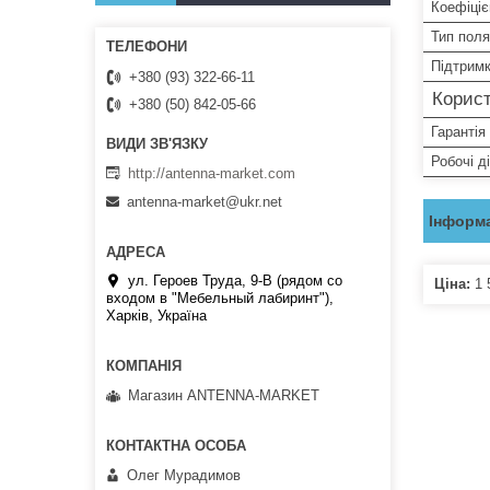
Коефіціє
Тип поля
Підтрим
+380 (93) 322-66-11
Корист
+380 (50) 842-05-66
Гарантія
Робочі д
http://antenna-market.com
antenna-market@ukr.net
Інформа
ул. Героев Труда, 9-В (рядом со
Ціна:
1 
входом в "Мебельный лабиринт"),
Харків, Україна
Магазин ANTENNA-MARKET
Олег Мурадимов