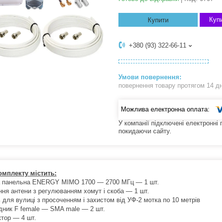
Купи
Купити
+380 (93) 322-66-11
повернення товару протягом 14 д
У компанії підключені електронні
покидаючи сайту.
омплекту містить:
а панельна ENERGY MIMO 1700 — 2700 МГц — 1 шт.
ення антени з регулюванням хомут і скоба — 1 шт.
 для вулиці з просоченням і захистом від УФ-2 мотка по 10 метрів
ідник F female — SMA male — 2 шт.
ктор — 4 шт.