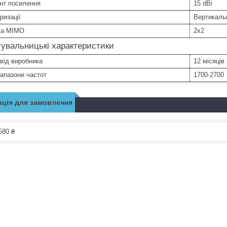
нт посилення
15 dBi
ризації
Вертикаль
ка MIMO
2x2
увальницькі характеристики
 від виробника
12 місяців
іапазони частот
1700-2700
ція для замовлення
580 ₴