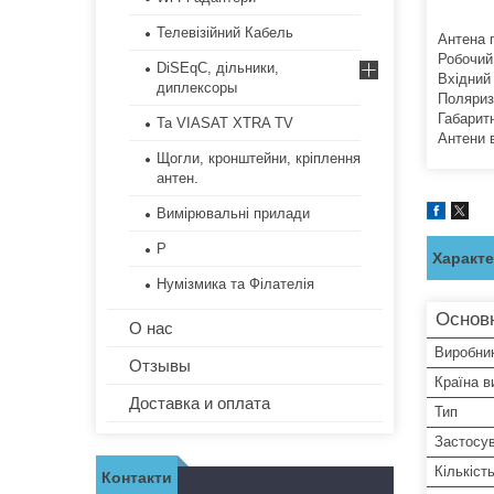
Телевізійний Кабель
Антена 
Робочий
DiSEqC, дільники,
Вхідний
диплексоры
Поляриз
Габаритн
Та VIASAT XTRA TV
Антени 
Щогли, кронштейни, кріплення
антен.
Вимірювальні прилади
Р
Характ
Нумізмика та Філателія
Основ
О нас
Виробни
Отзывы
Країна в
Доставка и оплата
Тип
Застосу
Кількість
Контакти