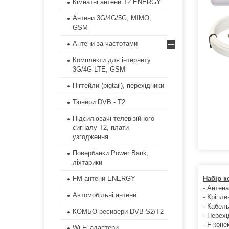
Кімнатні антени Т2 ENERGY
Антени 3G/4G/5G, MIMO,
GSM
Антени за частотами
Комплекти для інтернету
3G/4G LTE, GSM
Пігтейли (pigtail), перехідники
Тюнери DVB - T2
Підсилювачі телевізійного
сигналу Т2, плати
узгодження.
Повербанки Power Bank,
ліхтарики
Набір к
FM антени ENERGY
- Антен
Автомобільні антени
- Кріпл
- Кабель
КОМБО ресивери DVB-S2/Т2
- Перех
- F-коне
Wi-Fi адаптери