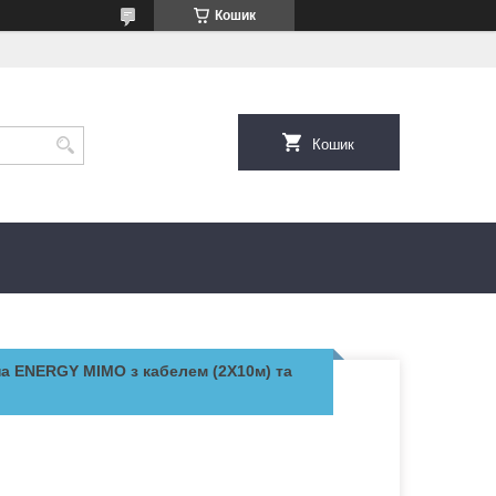
Кошик
Кошик
а ENERGY MIMO з кабелем (2Х10м) та