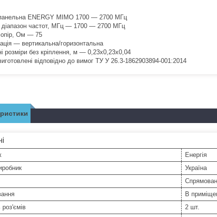
панельна ENERGY MIMO 1700 — 2700 МГц
 діапазон частот, МГц — 1700 — 2700 МГц
 опір, Ом — 75
ація — вертикальна/горизонтальна
і розміри без кріплення, м — 0,23х0,23х0,04
виготовлені відповідно до вимог ТУ У 26.3-1862903894-001:2014
еристики
ні
к
Енергія
иробник
Україна
Спрямова
вання
В приміще
 роз'ємів
2 шт.