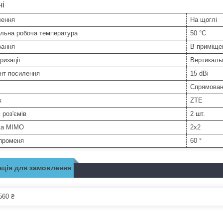
ні
лення
На щоглі
льна робоча температура
50 °С
вання
В приміще
ризації
Вертикаль
нт посилення
15 dBi
Спрямова
к
ZTE
 роз'ємів
2 шт.
ка MIMO
2x2
променя
60 °
ція для замовлення
560 ₴