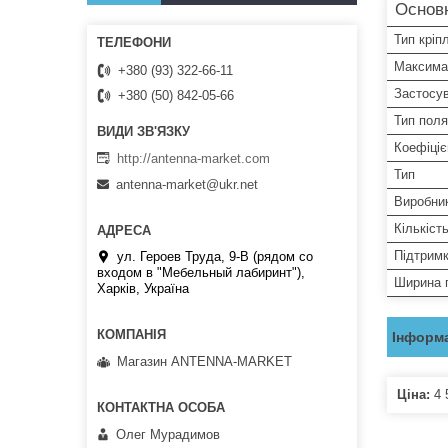
Основ
Тип кріп
Максима
+380 (93) 322-66-11
Застосу
+380 (50) 842-05-66
Тип поля
Коефіціє
http://antenna-market.com
Тип
antenna-market@ukr.net
Виробни
Кількість
Підтрим
ул. Героев Труда, 9-В (рядом со
входом в "Мебельный лабиринт"),
Ширина 
Харків, Україна
Інформа
Магазин ANTENNA-MARKET
Ціна:
4 
Олег Мурадимов