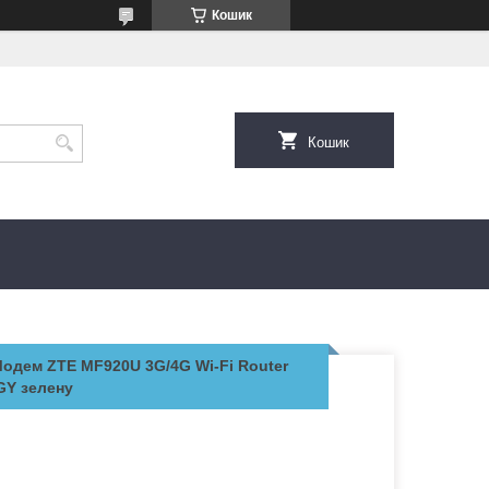
Кошик
Кошик
Модем ZTE MF920U 3G/4G Wi-Fi Router
GY зелену