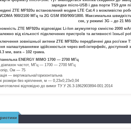
зарядки micro-USB і два порти TS9 для п
редині ZTE MF920u встановлений модем LTE Cat.4 з можливістю робот
CDMA 900/2100 МГц та 2G GSM 850/900/1800. Максимальна швидкість 
сек, у режимі 3G – до 21 Мб
номність ZTE MF920u відповідає Li-Ion акумулятор ємністю 2000 мАг
залежно від кількості підключених пристроїв та активності їхньої ро
ключення зовнішньої антени ZTE MF920u передбачені два роз'єми T
ня налаштуваннями здійснюється через веб-інтерфейс, доступний за
4.3 мм, вага – 102 грама.
 панельна ENERGY MIMO 1700 — 2700 МГц
 діапазон частот, МГц — 1700 — 2700 МГц
 опір, Ом — 75
ація — вертикальна/горизонтальна
і розміри без кріплення, м — 0,23х0,23х0,04
виготовлені відповідно до вимог ТУ У 26.3-1862903894-001:2014
еристики