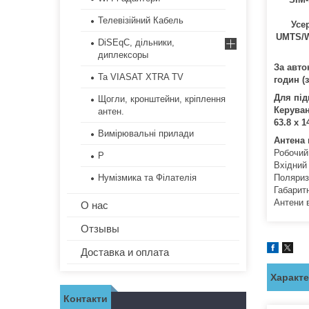
Телевізійний Кабель
Усе
UMTS/W
DiSEqC, дільники,
диплексоры
За авто
Та VIASAT XTRA TV
годин (
Для під
Щогли, кронштейни, кріплення
Керуван
антен.
63.8 x 1
Вимірювальні прилади
Антена
Робочий
Р
Вхідний
Нумізмика та Філателія
Поляриз
Габаритн
Антени 
О нас
Отзывы
Доставка и оплата
Характ
Контакти