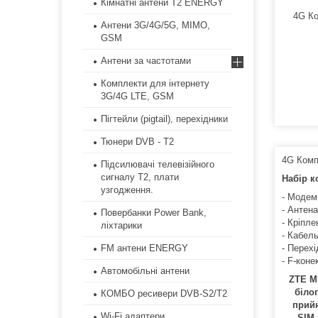
Кімнатні антени Т2 ENERGY
Антени 3G/4G/5G, MIMO,
GSM
Антени за частотами
Комплекти для інтернету
3G/4G LTE, GSM
Пігтейли (pigtail), перехідники
Тюнери DVB - T2
4G Комп
Підсилювачі телевізійного
сигналу Т2, плати
Набір к
узгодження.
- Модем
- Антен
Повербанки Power Bank,
- Кріпл
ліхтарики
- Кабель
FM антени ENERGY
- Перех
- F-коне
Автомобільні антени
ZTE MF
біло
КОМБО ресивери DVB-S2/Т2
прийн
Wi-Fi адаптери
SIM-