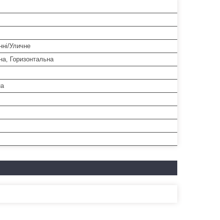
нні/Уличне
на, Горизонтальна
на