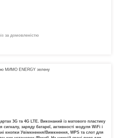
нів
за домовленістю
теною MИМО ENERGY зелену
дартах 3G та 4G LTE. Виконаний із матового пластику
 сигналу, заряду батареї, активності модуля WiFi і
ні кнопки Увімкнення/Вимкнення, WPS та слот для
ських установок (Reset). На нижній грані порт для