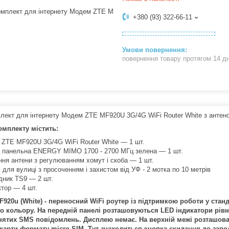
+380 (93) 322-66-11
повернення товару протягом 14 д
лект для інтернету Модем ZTE MF920U 3G/4G WiFi Router White з ан
омплекту містить:
 ZTE MF920U 3G/4G WiFi Router White — 1 шт.
а панельна ENERGY MIMO 1700 - 2700 МГц зелена — 1 шт.
ення антени з регулюванням хомут і скоба — 1 шт.
 для вулиці з просоченням і захистом від УФ - 2 мотка по 10 метрів
ідник TS9 — 2 шт.
ктор — 4 шт.
920u (White) - переносний WiFi роутер із підтримкою роботи у стан
го кольору. На передній панелі розташовуються LED індикатори рівня
ятих SMS повідомлень. Дисплею немає. На верхній межі розташова
карти формату micro-SIM. Тут знаходиться кнопка скидання до завод