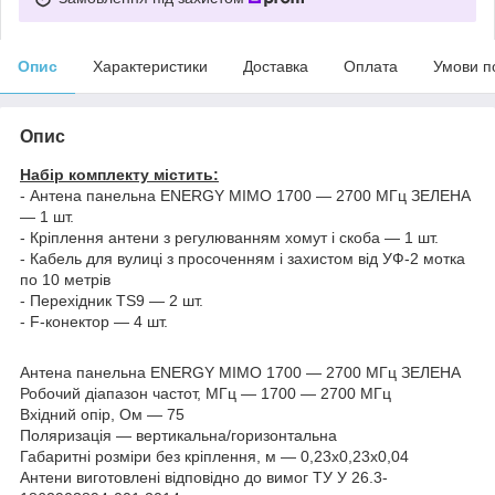
Опис
Характеристики
Доставка
Оплата
Умови п
Опис
Набір комплекту містить:
- Антена панельна ENERGY MIMO 1700 — 2700 МГц ЗЕЛЕНА
— 1 шт.
- Кріплення антени з регулюванням хомут і скоба — 1 шт.
- Кабель для вулиці з просоченням і захистом від УФ-2 мотка
по 10 метрів
- Перехідник TS9 — 2 шт.
- F-конектор — 4 шт.
Антена панельна ENERGY MIMO 1700 — 2700 МГц ЗЕЛЕНА
Робочий діапазон частот, МГц — 1700 — 2700 МГц
Вхідний опір, Ом — 75
Поляризація — вертикальна/горизонтальна
Габаритні розміри без кріплення, м — 0,23х0,23х0,04
Антени виготовлені відповідно до вимог ТУ У 26.3-