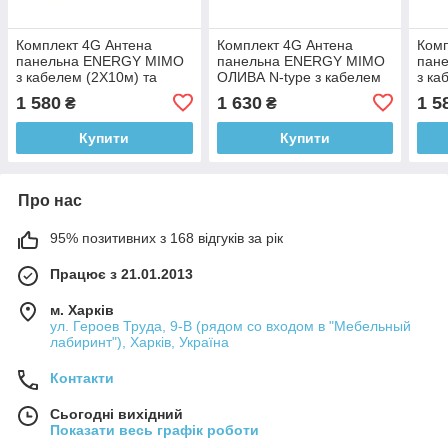
Комплект 4G Антена
Комплект 4G Антена
Комп
панельна ENERGY MIMO
панельна ENERGY MIMO
пан
з кабелем (2Х10м) та
ОЛИВА N-type з кабелем
з ка
перехiдники SMA — 2 шт.
(2Х10м) та перехiдники
пере
1 580
1 630
1 5
₴
₴
TS9 - 2 шт.
Купити
Купити
Про нас
95% позитивних з 168 відгуків за рік
Працює з 21.01.2013
м. Харків
ул. Героев Труда, 9-В (рядом со входом в "Мебельный
лабиринт"), Харків, Україна
Контакти
Сьогодні вихідний
Показати весь графік роботи