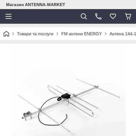
Магазин ANTENNA-MARKET
Товари та послуги
FM антени ENERGY
Антена 144-1