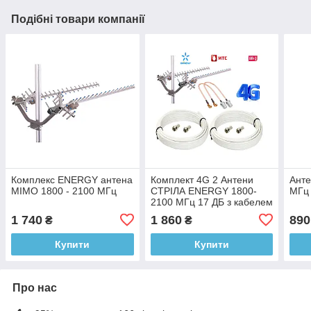
Подібні товари компанії
Комплекс ENERGY антена
Комплект 4G 2 Антени
Ант
MIMO 1800 - 2100 МГц
СТРІЛА ENERGY 1800-
МГц 
2100 МГц 17 ДБ з кабелем
(2Х10м) та перехiдники
1 740
1 860
890
₴
₴
SMA - 2 шт.
Купити
Купити
Про нас