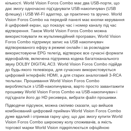
кількості. World Vision Foros Combo має два USB-порти, що
дає змогу одночасно під'єднувати USB-накопичувач (USB
флешку) і USB WI-FI адаптер, це практично та зручно. World
Vision Foros Combo на передній панелі має кнопки керування
й цифровий екран, що показує час і номер каналу під час
відтворення. Також World Vision Foros Combo можна
використовувати як мультимедійний програвач, World Vision
Foros Combo підтримує запис на USB накопичувач
відтворюваного ефіру в режимі онлайн і за розкладом
використовуючи EPG телегід, відтворює все сучасні формати
відеофайлів, включена підтримка кодека багатоканального
звуку DOLBY DIGITAL AC3. World Vision Foros Combo підійде
до будь-якого телевізора, для сучасних використовується
цифровий інтерфейс HDMI, а для старих аналоговий 3-RCA
тюльпан. Прошивання World Vision Foros Combo
виробляється з USB-накопичувача, варто просто завантажити
прошивку World Vision Foros Combo на USB-накопичувач і
під'єднати його до HD ресивера, вибрати файл прошивки.
Підводячи підсумок, можна сміливо сказати, що вийшов
комбінований цифровий приймач World Vision Foros Combo
дуже вдалий і отримав гарну ціну, що дає змогу купити World
Vision Foros Combo широкому колу споживачів, а якість
торгової марки World Vision підкріплюється офіційною