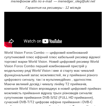
телефоном або по e-mail ― menedger_oleg@ukr.net
Гарантия на ресиверы - 12 місяців
World Vision Foros Combo — цифровий комбінований
супутниковий плюс ефірний плюс кабельний ресивер відомої
торгової марки World Vision. Новий цифровий ресивер World
Vision Foros Combo перший комбінований пристрій у
модельному ряді World Vision і вже зі старту має чималий
функціональний запас можливостей, як у прийманні різного
цифрового сигналу, так і в мультимедійних , здатностям.
Маючи великий досвід і чималу лінійку Т2 приймачів,
компанія World Vision впроваджує в новий цифровий приймач
можливість приймання відразу трьох різновидів сигналів:
супутникове приймання DVB-S/S2 (FULL HD приймання),
сучасний DVB-T/T2 цифрове ефірне приймання і DVB-C