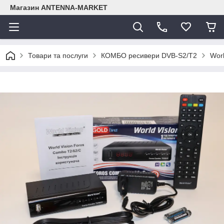
Магазин ANTENNA-MARKET
Товари та послуги
КОМБО ресивери DVB-S2/Т2
Wor