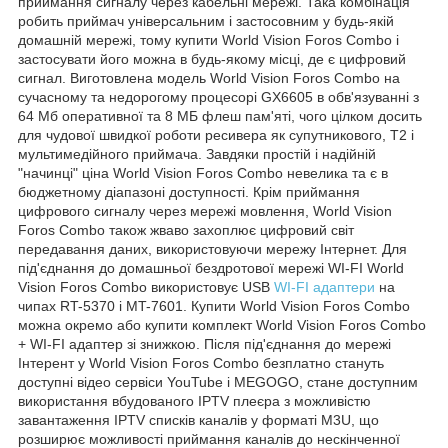
приймання сигналу через кабельні мережі. Така комбінація
робить приймач універсальним і застосовним у будь-якій
домашній мережі, тому купити World Vision Foros Combo і
застосувати його можна в будь-якому місці, де є цифровий
сигнал. Виготовлена модель World Vision Foros Combo на
сучасному та недорогому процесорі GX6605 в обв'язуванні з
64 Мб оперативної та 8 МБ флеш пам'яті, чого цілком досить
для чудової швидкої роботи ресивера як супутникового, Т2 і
мультимедійного приймача. Завдяки простій і надійній
"начинці" ціна World Vision Foros Combo невелика та є в
бюджетному діапазоні доступності. Крім приймання
цифрового сигналу через мережі мовлення, World Vision
Foros Combo також жваво захоплює цифровий світ
передавання даних, використовуючи мережу Інтернет. Для
під'єднання до домашньої бездротової мережі WI-FI World
Vision Foros Combo використовує USB
WI-FI адаптери
на
чипах RT-5370 і MT-7601. Купити World Vision Foros Combo
можна окремо або купити комплект World Vision Foros Combo
+ WI-FI адаптер зі знижкою. Після під'єднання до мережі
Інтерент у World Vision Foros Combo безплатно стануть
доступні відео сервіси YouTube і MEGOGO, стане доступним
використання вбудованого IPTV плеєра з можливістю
завантаження IPTV списків каналів у форматі M3U, що
розширює можливості приймання каналів до нескінченної