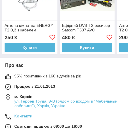
Антена кімнатна ENERGY
Ефірний DVB-Т2 ресивер
Ант
Т2 0,3 з кабелем
Satcom T507 AVC
Т2 0
250
480
200
₴
₴
Купити
Купити
Про нас
95% позитивних з 166 відгуків за рік
Працює з 21.01.2013
м. Харків
ул. Героев Труда, 9-В (рядом со входом в "Мебельный
лабиринт"), Харків, Україна
Контакти
Сьогодні працює з 09:00 до 16:00