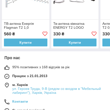
ТВ-антена Енергія
Тв-антена кімнатна
Анте
Flagman T2 1,0
ENERGY Т2 LOGO
T2 0
560
330
330
₴
₴
Купити
Купити
Про нас
95% позитивних з 168 відгуків за рік
Працює з 21.01.2013
м. Харків
ул. Героев Труда, 9-В (рядом со входом в "Мебельный
лабиринт"), Харків, Україна
Контакти