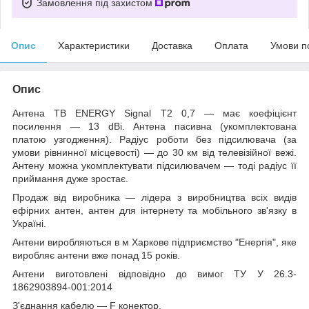
Замовлення під захистом
Опис
Характеристики
Доставка
Оплата
Умови п
Опис
Антена ТВ ENERGY Signal T2 0,7 — має коефіцієнт
посилення — 13 dBi. Антена пасивна (укомплектована
платою узгодження). Радіус роботи без підсилювача (за
умови рівнинної місцевості) — до 30 км від телевізійної вежі.
Антену можна укомплектувати підсилювачем — тоді радіус її
приймання дуже зростає.
Продаж від виробника — лідера з виробництва всіх видів
ефірних антен, антен для інтернету та мобільного зв'язку в
Україні.
Антени виробляються в м Харкове підприємство "Енергія", яке
виробляє антени вже понад 15 років.
Антени виготовлені відповідно до вимог ТУ У 26.3-
1862903894-001:2014
З'єднання кабелю — F конектор.