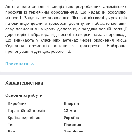
Антени виготовлені зі спеціально розроблених алюмінієвих
профілів із термічним обробленням, що надає їй особливої
міцності. Завдяки встановленню більшої кількості директорів
на одиницю довжини траверси, досягнутий набагато менший
спад посилення на краях діапазону, а завдяки повній ізоляції
директорів і вібратора від несної траверси немає перешкод,
що виникають у класичних антенах через окиснення місць
з'єднання елементів антени з траверсою. Найкраще
пропонування для цифрового ТВ.
Приховати
Характеристики
Основні атрибути
Виробник
Енергія
Гарантійний термін
12 міс
Країна виробник
Україна
Тип
Пасивна
Вид
Зовнішня