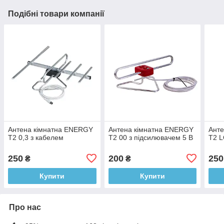
Подібні товари компанії
Антена кімнатна ENERGY
Антена кімнатна ENERGY
Ант
Т2 0,3 з кабелем
Т2 00 з підсилювачем 5 В
Т2 L
250
200
250
₴
₴
Купити
Купити
Про нас